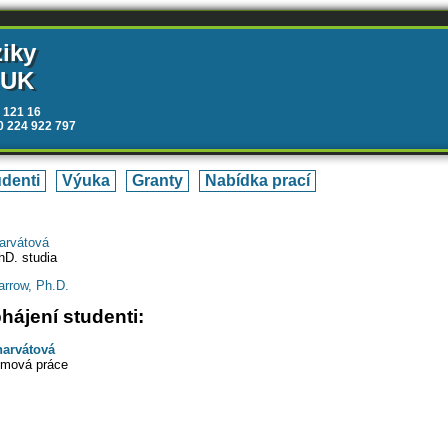
ziky
 UK
 121 16
20 224 922 797
denti
Výuka
Granty
Nabídka prací
arvátová
hD. studia
rrow, Ph.D.
ájení studenti:
harvátová
omová práce