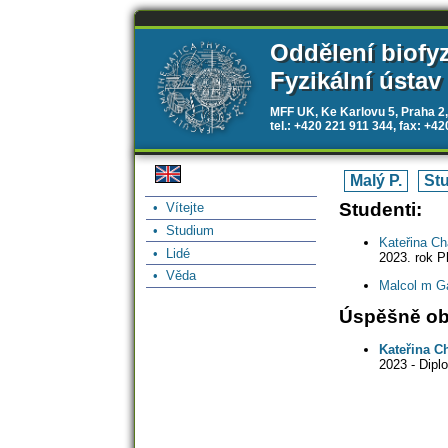
Oddělení biofy
Fyzikální ústav
MFF UK, Ke Karlovu 5, Praha 2,
tel.: +420 221 911 344, fax: +4
Malý P.
Stu
Studenti:
• Vítejte
• Studium
Kateřina Ch
• Lidé
2023. rok P
• Věda
Malcol m Ga
Úspěšně obh
Kateřina C
2023 - Dipl