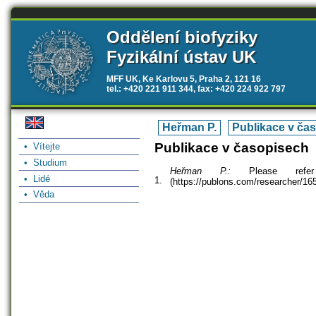
Oddělení biofyziky
Fyzikální ústav UK
MFF UK, Ke Karlovu 5, Praha 2, 121 16
tel.: +420 221 911 344, fax: +420 224 922 797
Heřman P.
Publikace v ča
Publikace v časopisech
• Vítejte
• Studium
Heřman P.:
Please refe
• Lidé
1.
(https://publons.com/researcher/16
• Věda